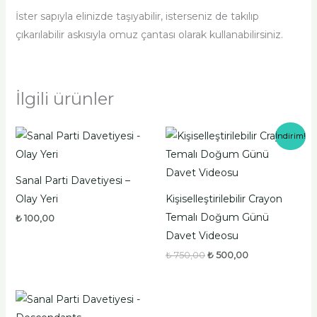
İster sapıyla elinizde taşıyabilir, isterseniz de takılıp
çıkarılabilir askısıyla omuz çantası olarak kullanabilirsiniz.
İlgili ürünler
Orijinal
Şu
İndirim!
fiyat:
andaki
₺ 750,00.
fiyat:
₺ 500,00.
Sanal Parti Davetiyesi –
Olay Yeri
Kişiselleştirilebilir Crayon
Temalı Doğum Günü
₺
100,00
Davet Videosu
₺
750,00
₺
500,00