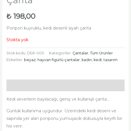
Çanta
₺
198,00
Ponpon kuyruklu, kedi desenli siyah çanta
Stokta yok
Stok kodu:
DEK-005
Kategoriler:
Çantalar
,
Tüm Ürünler
Etiketler:
beyaz
,
hayvan figürlü çantalar
,
kadın
,
kedi
,
tasarım
Açıklama
Kedi severlerin bayılacağı, geniş ve kullanışlı çanta…
Günlük kullanıma uygundur. Üzerindeki kedi deseni ve
sapında yer alan ponponu yumuşacık dokusuyla keyifli bir
his verir.