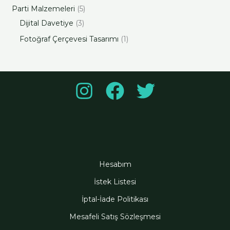
Parti Malzemeleri
5
Dijital Davetiye
3
Fotoğraf Çerçevesi Tasarımı
1
Hesabım
İstek Listesi
İptal-İade Politikası
Mesafeli Satış Sözleşmesi