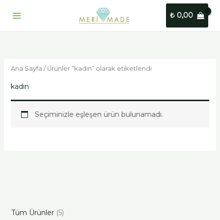
İçeriğe
5
3
5
1
₺
0,00
atla
ü
ü
ü
ü
r
r
r
r
ü
ü
ü
ü
n
n
n
n
Ana Sayfa
/ Ürünler “kadın” olarak etiketlendi
kadın
Seçiminizle eşleşen ürün bulunamadı.
Tüm Ürünler
5