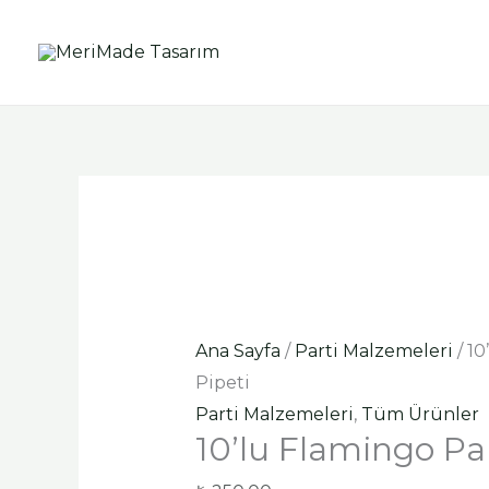
İçeriğe
10'lu
Oriji
Oriji
atla
Flamingo
fiyat:
fiyat:
Parti
₺ 750
₺ 750
Pipeti
adet
Ana Sayfa
/
Parti Malzemeleri
/ 10
Pipeti
Parti Malzemeleri
,
Tüm Ürünler
10’lu Flamingo Par