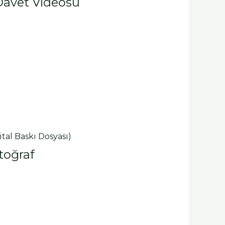
 Davet Videosu
toğraf