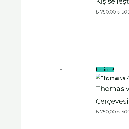
Kişiselle
₺
750,00
₺
50
İndirim!
Thomas v
Çerçevesi 
₺
750,00
₺
50