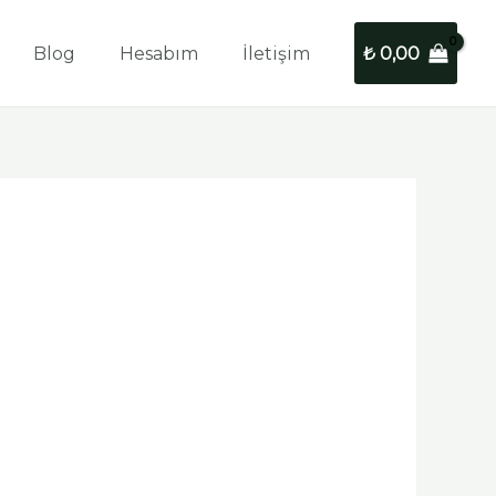
Blog
Hesabım
İletişim
₺
0,00