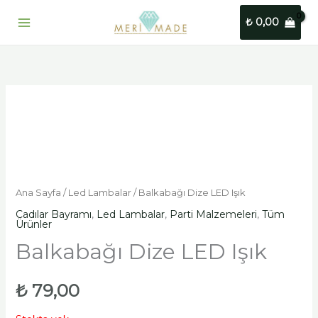
İçeriğe
₺
0,00
atla
Ana Sayfa
/
Led Lambalar
/ Balkabağı Dize LED Işık
Cadılar Bayramı
,
Led Lambalar
,
Parti Malzemeleri
,
Tüm
Ürünler
Balkabağı Dize LED Işık
₺
79,00