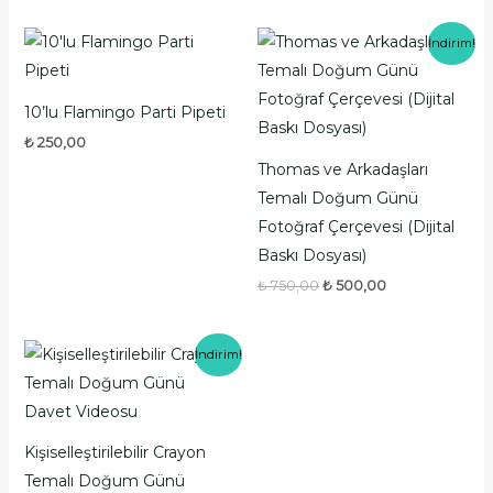
Orijinal
Şu
İndirim!
fiyat:
andaki
₺ 750,00.
fiyat:
₺ 500,00.
10’lu Flamingo Parti Pipeti
₺
250,00
Thomas ve Arkadaşları
Temalı Doğum Günü
Fotoğraf Çerçevesi (Dijital
Baskı Dosyası)
₺
750,00
₺
500,00
Orijinal
Şu
İndirim!
fiyat:
andaki
₺ 750,00.
fiyat:
₺ 500,00.
Kişiselleştirilebilir Crayon
Temalı Doğum Günü