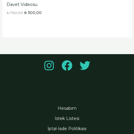
Davet Videosu
₺
750,00
₺
500,00
Hesabım
İstek Listesi
İptal-İade Politikası