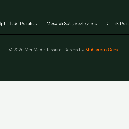
İptal-İade Politikası
Mesafeli Satış Sözleşmesi
Gizlilik Poli
© 2026 MeriMade Tasarım. Design by
Muharrem Gürsu
.