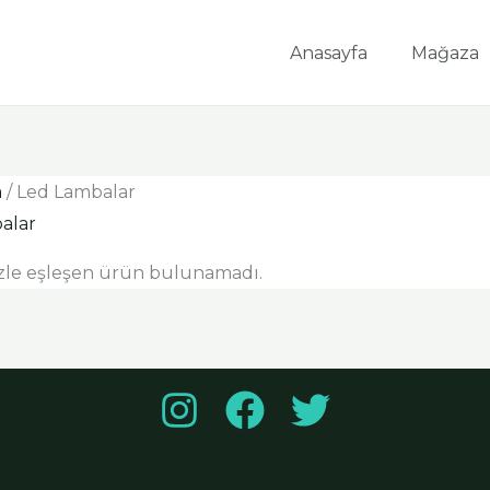
Anasayfa
Mağaza
a
/ Led Lambalar
alar
zle eşleşen ürün bulunamadı.