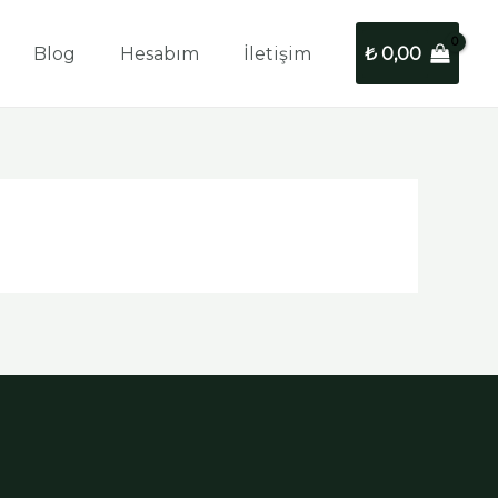
Blog
Hesabım
İletişim
₺
0,00