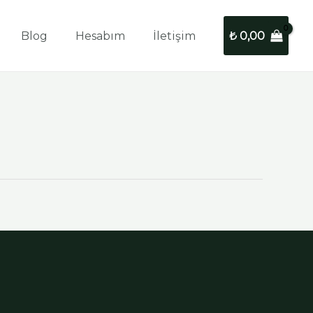
Blog
Hesabım
İletişim
₺
0,00