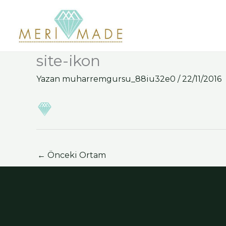
İçeriğe
atla
site-ikon
Yazan
muharremgursu_88iu32e0
/
22/11/2016
←
Önceki Ortam