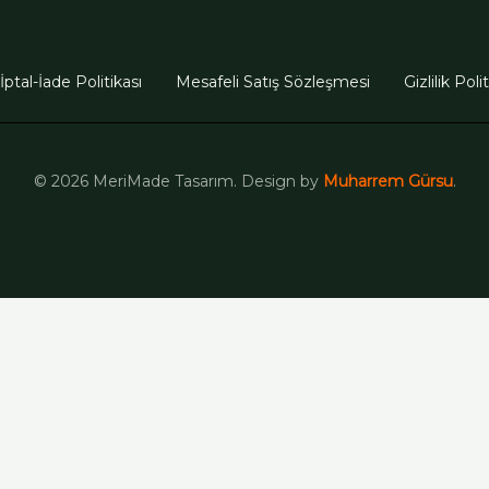
İptal-İade Politikası
Mesafeli Satış Sözleşmesi
Gizlilik Poli
© 2026 MeriMade Tasarım. Design by
Muharrem Gürsu
.