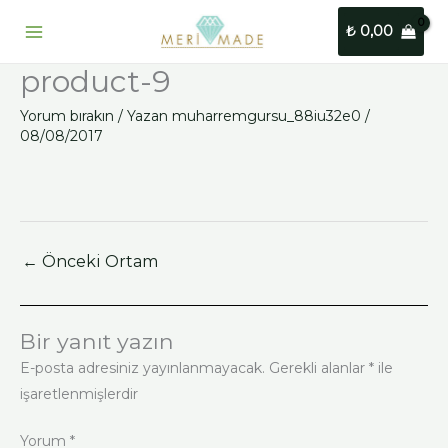
İçeriğe
₺
0,00
atla
product-9
Yorum bırakın
/ Yazan
muharremgursu_88iu32e0
/
08/08/2017
←
Önceki Ortam
Bir yanıt yazın
E-posta adresiniz yayınlanmayacak.
Gerekli alanlar
*
ile
işaretlenmişlerdir
Yorum
*