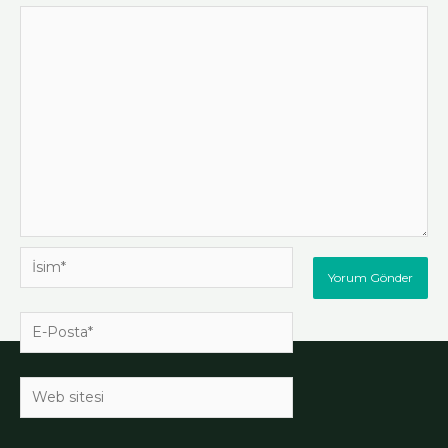
İsim*
E-
Posta*
Web
sitesi