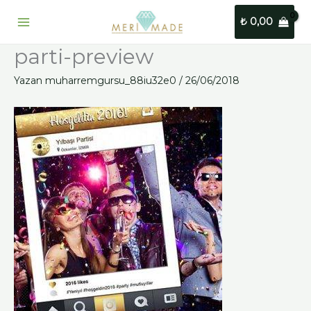
İçeriğe
₺
0,00
atla
parti-preview
Yazan
muharremgursu_88iu32e0
/
26/06/2018