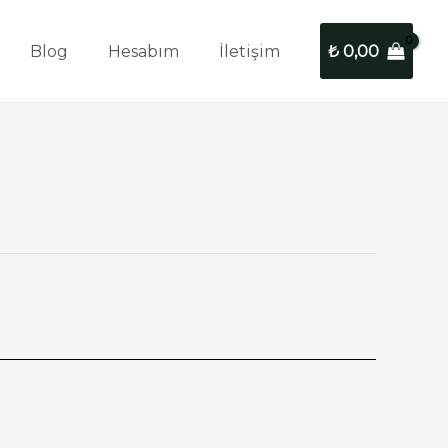
Blog
Hesabım
İletişim
₺
0,00