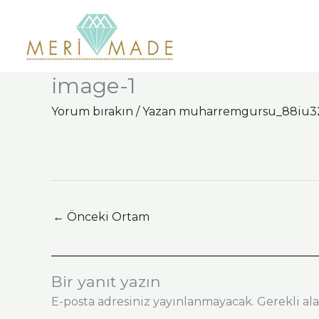
İçeriğe
atla
image-1
Yorum bırakın
/ Yazan
muharremgursu_88iu
←
Önceki Ortam
Bir yanıt yazın
E-posta adresiniz yayınlanmayacak.
Gerekli al