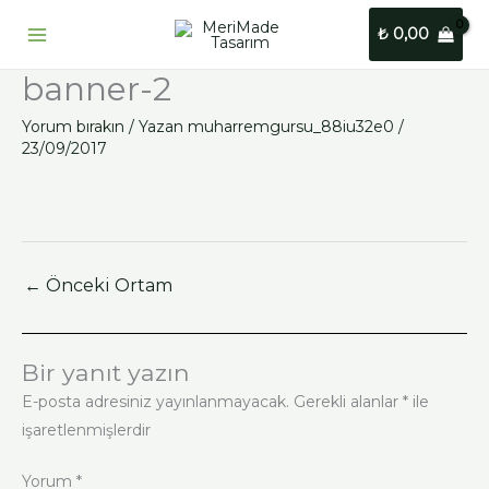
İçeriğe
₺
0,00
atla
banner-2
Yorum bırakın
/ Yazan
muharremgursu_88iu32e0
/
23/09/2017
←
Önceki Ortam
Bir yanıt yazın
E-posta adresiniz yayınlanmayacak.
Gerekli alanlar
*
ile
işaretlenmişlerdir
Yorum
*