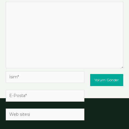
İsim*
E-
Posta*
Web
sitesi