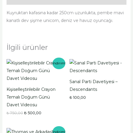
Kuyruktan kafasına kadar 250cm uzunlukta, pembe mavi
kanatlı dev şişme unicorn, deniz ve havuz oyuncağı.
İlgili ürünler
Orijinal
Şu
İndirim!
fiyat:
andaki
₺ 750,00.
fiyat:
₺ 500,00.
Sanal Parti Davetiyesi –
Kişiselleştirilebilir Crayon
Descendants
Temalı Doğum Günü
₺
100,00
Davet Videosu
₺
750,00
₺
500,00
Orijinal
Şu
İndirim!