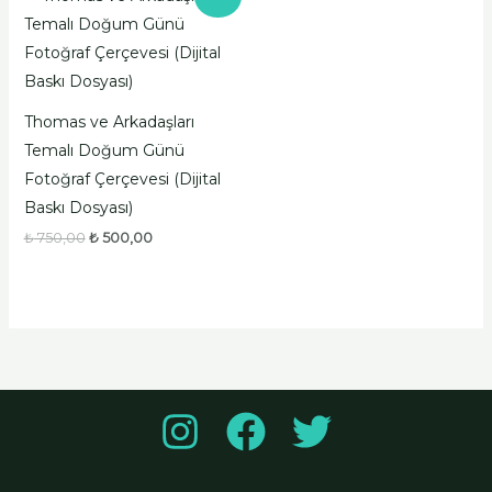
fiyat:
andaki
₺ 750,00.
fiyat:
₺ 500,00.
Thomas ve Arkadaşları
Temalı Doğum Günü
Fotoğraf Çerçevesi (Dijital
Baskı Dosyası)
₺
750,00
₺
500,00