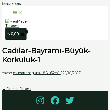
İçeriğe atla
₺
0,00
Cadılar-Bayramı-Büyük-
Korkuluk-1
Yazan
muharremgursu_88iu32e0
/
25/10/2017
←
Önceki Ortam