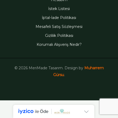
İstek Listesi
İptal-İade Politikası
Mesafeli Satış Sözleşmesi
Gizlilik Politikası
Korumalı Alışveriş Nedir?
© 2026 MeriMade Tasarım. Design by
Muharrem
Gürsu
.