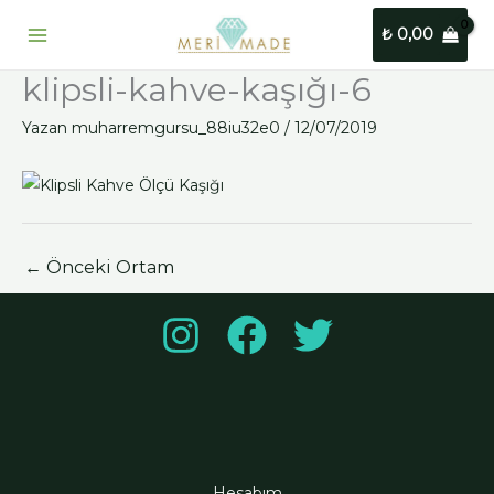
İçeriğe
₺
0,00
atla
klipsli-kahve-kaşığı-6
Yazan
muharremgursu_88iu32e0
/
12/07/2019
←
Önceki Ortam
Hesabım