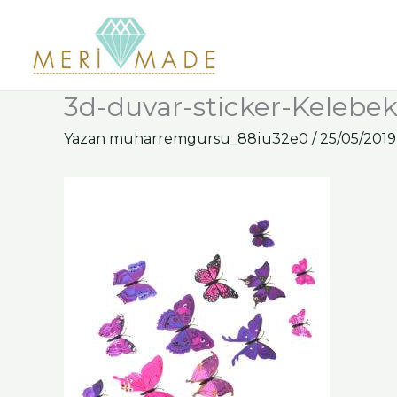
İçeriğe
atla
3d-duvar-sticker-Kelebe
Yazan
muharremgursu_88iu32e0
/
25/05/2019