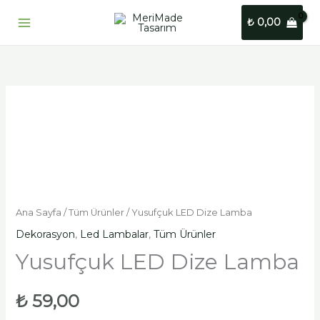
İçeriğe
₺
0,00
atla
Ana Sayfa
/
Tüm Ürünler
/ Yusufçuk LED Dize Lamba
Dekorasyon
,
Led Lambalar
,
Tüm Ürünler
Yusufçuk LED Dize Lamba
₺
59,00