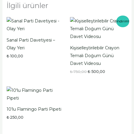
İlgili ürünler
Orijinal
Şu
İndirim!
fiyat:
andaki
₺ 750,00.
fiyat:
₺ 500,00.
Sanal Parti Davetiyesi –
Olay Yeri
Kişiselleştirilebilir Crayon
Temalı Doğum Günü
₺
100,00
Davet Videosu
₺
750,00
₺
500,00
10’lu Flamingo Parti Pipeti
₺
250,00