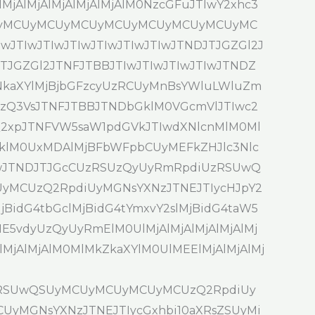
lMjAlMjAlMjAlMjAlMjAlM0NzcGFuJTIwY2xhc3
UyMCUyMCUyMCUyMCUyMCUyMCUyMCUyMC
TIwJTIwJTIwJTIwJTIwJTIwJTNDJTJGZGl2J
JTJGZGl2JTNFJTBBJTIwJTIwJTIwJTIwJTNDZ
M0NkaXYlMjBjbGFzcyUzRCUyMnBsYWluLWluZm
SUzQ3VsJTNFJTBBJTNDbGklM0VGcmVlJTIwc2
2xpJTNFVW5saW1pdGVkJTIwdXNlcnMlM0Ml
lM0UxMDAlMjBFbWFpbCUyMEFkZHJlc3Nlc
IwJTNDJTJGcCUzRSUzQyUyRmRpdiUzRSUwQ
CUzQ2RpdiUyMGNsYXNzJTNEJTIycHJpY2
MjBidG4tbGclMjBidG4tYmxvY2slMjBidG4taW5
E5vdyUzQyUyRmElM0UlMjAlMjAlMjAlMjAlMj
MjAlMjAlMjAlM0MlMkZkaXYlM0UlMEElMjAlMjAlMj
iUzRSUwQSUyMCUyMCUyMCUyMCUzQ2RpdiUy
NCUyMGNsYXNzJTNEJTIycGxhbi10aXRsZSUyMi