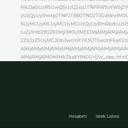
MkZsaSUzRSUwQSUzQ2xpJTNFRW5oYW5jZW
yUzQyUyRmxpJTNFJTBBJTNDJTJGdWwlM0Ul
SUyMCUyMCUyMCUyMCUzQyUyRmRpdiUzR
luZy1mb290ZXIlMjIlM0UlMEElMjAlMjAlMjAlM
2ZXJzZSUyMGJ0bi1wcmltYXJ5JTIwcmFkaXVz
AlMjAlMjAlMjAlMjAlMjAlMjAlMjAlMjAlMjAlMjA
AlMjAlMjAlM0MlMkZkaXYlM0U=[/vc_raw_html][
Hesabım
İstek Listesi