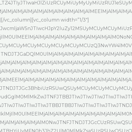
LTZ4JTIyJTIwaHJlZiUzRCUyMiUyMyUyMiUzRUJ1eSUyM
lMjAlMjAlMjAlMjAlMjAlMjAlMjAlMjAlMjAlMEElMjAlMjAl
/vc_column][vc_column width=”1/3″]
QlMjJwcmljaW5nJTIwcHJpY2luZy12MSUyMCUyMCUyM
IlM0UlMEElMjAlMjAlMjAlMjAlMjAlMjAlMjAlMjAlM0No
UyMCUyMCUyMCUyMCUyMCUyMCUzQ3NwYW4lM0ViY
NDJTJGaDQlM0UlMjAlMjAlMjAlMjAlMjAlMjAlMjAlMjAlMj
MjAlMjAlMjAlMjAlMjAlMjAlMjAlMjAlMjAlMjAlMjAlMjAlM
jAlMjAlMjAlMjAlMjAlMjAlMjAlMjAlMjAlMjAlMjAlMjAlM
lMEElMjAlMjAlMjAlMjAlMjAlMjAlMjAlMjAlMjAlMjAlMjA
UwJTNDJTJGc3BhbiUzRSUwQSUyMCUyMCUyMCUyMC
glM0MlMkZwJTNFJTBBJTIwJTIwJTIwJTIwJTIwJTIwJ
IwJTIwJTIwJTIwJTIwJTBBJTBBJTIwJTIwJTIwJTIwJTND
lMjIlM0UlMEElMjAlMjAlMjAlMjAlMjAlMjAlMjAlMjAl
lMjAlMjAlMjAlMjAlMjAlM0NwJTNFJTNDJTJGcCUzRSUwQ
MTBHYiUyMFN0b3JhZ2UlM0MlMkZsaSUzRSUwQSUzQ