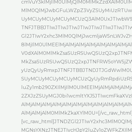
cmVuY3klMjIlM0UlMjQlM0MlMkZzdXAlM0UlMjA
MlM0QlMjJwbGFuLWZpZ3VyZSUyMiUzRT
UyMCUyMCUyMCUyMCUzQ3AlM0UxJTIwbW9udG
TNFJTBBJTIwJTIwJTIwJTIwJTIwJTIwJTIwJT
Gl2JTIwY2xhc3MlM0QlMjJwcmljaW5nLWJvZHk
8lMjIlM0UlMEElMjAlMjAlMjAlMjAlMjAlMjA
V0dXAlM0MlMkZsaSUzRSUwQSUzQ2xpJTNF
MkZsaSUzRSUwQSUzQ2xpJTNFRW5oYW5jZW
yUzQyUyRmxpJTNFJTBBJTNDJTJGdWwlM0Ul
SUyMCUyMCUyMCUyMCUzQyUyRmRpdiUzR
luZy1mb290ZXIlMjIlM0UlMEElMjAlMjAlMjAlM
2ZXJzZSUyMGJ0bi1wcmltYXJ5JTIwcmFkaXVz
AlMjAlMjAlMjAlMjAlMjAlMjAlMjAlMjAlMjAlMjA
AlMjAlMjAlM0MlMkZkaXYlM0U=[/vc_raw_html][
[vc_raw_html]JTNDZGl2JTIwY2xhc3MlM0
MGNsYXNzJTNEJTIycHJpY2luZy1oZWFkZXIlMj