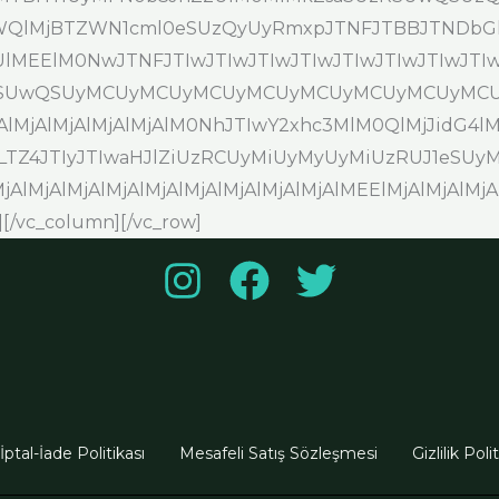
QlMjBTZWN1cml0eSUzQyUyRmxpJTNFJTBBJTNDbGk
MEElM0NwJTNFJTIwJTIwJTIwJTIwJTIwJTIwJTIwJT
SUwQSUyMCUyMCUyMCUyMCUyMCUyMCUyMCUyMCUyM
jAlMjAlMjAlMjAlMjAlM0NhJTIwY2xhc3MlM0QlMjJidG4l
LTZ4JTIyJTIwaHJlZiUzRCUyMiUyMyUyMiUzRUJ1eSUyM
lMjAlMjAlMjAlMjAlMjAlMjAlMjAlMjAlMjAlMEElMjAlMjAl
/vc_column][/vc_row]
İptal-İade Politikası
Mesafeli Satış Sözleşmesi
Gizlilik Poli