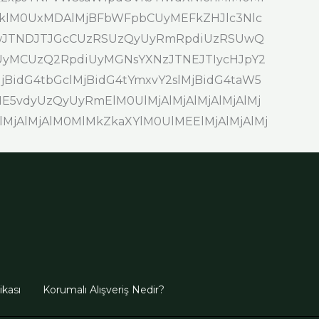
lM0UxMDAlMjBFbWFpbCUyMEFkZHJlc3Nlc
IwJTNDJTJGcCUzRSUzQyUyRmRpdiUzRSUwQ
CUzQ2RpdiUyMGNsYXNzJTNEJTIycHJpY2
MjBidG4tbGclMjBidG4tYmxvY2slMjBidG4taW5
E5vdyUzQyUyRmElM0UlMjAlMjAlMjAlMjAlMj
MjAlMjAlMjAlM0MlMkZkaXYlM0UlMEElMjAlMjAlMj
tikası
Korumalı Alışveriş Nedir?