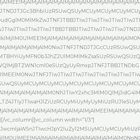
lMEElMjAlMjAlMjAlMjAlMjAlMjAlMjAlMjAlMjAlMjAlMjA
UwJTNDJTJGc3BhbiUzRSUwQSUyMCUyMCUyMCUyMC
glM0MlMkZwJTNFJTBBJTIwJTIwJTIwJTIwJTIwJTIwJ
IwJTIwJTIwJTIwJTIwJTBBJTBBJTIwJTIwJTIwJTIwJTND
lMjIlM0UlMEElMjAlMjAlMjAlMjAlMjAlMjAlMjAlMjAl
lMjAlMjAlMjAlMjAlMjAlM0NwJTNFJTNDJTJGcCUzRSUwQ
MTBHYiUyMFN0b3JhZ2UlM0MlMkZsaSUzRSUwQSUzQ
QlMjBTZWN1cml0eSUzQyUyRmxpJTNFJTBBJTNDbGk
MEElM0NwJTNFJTIwJTIwJTIwJTIwJTIwJTIwJTIwJT
SUwQSUyMCUyMCUyMCUyMCUyMCUyMCUyMCUyMCUyM
jAlMjAlMjAlMjAlMjAlM0NhJTIwY2xhc3MlM0QlMjJidG4l
LTZ4JTIyJTIwaHJlZiUzRCUyMiUyMyUyMiUzRUJ1eSUyM
lMjAlMjAlMjAlMjAlMjAlMjAlMjAlMjAlMjAlMEElMjAlMjAl
/vc_column][vc_column width=”1/3″]
QlMjJwcmljaW5nJTIwcHJpY2luZy12MSUyMCUyMCUyM
IlM0UlMEElMjAlMjAlMjAlMjAlMjAlMjAlMjAlMjAlM0No