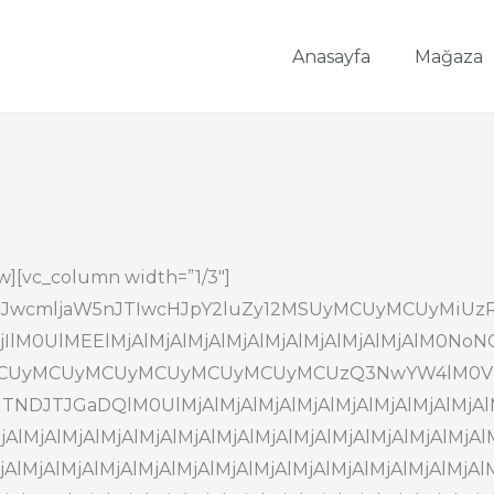
Anasayfa
Mağaza
w][vc_column width=”1/3″]
QlMjJwcmljaW5nJTIwcHJpY2luZy12MSUyMCUyMCUyM
IlM0UlMEElMjAlMjAlMjAlMjAlMjAlMjAlMjAlMjAlM0No
UyMCUyMCUyMCUyMCUyMCUyMCUzQ3NwYW4lM0ViY
NDJTJGaDQlM0UlMjAlMjAlMjAlMjAlMjAlMjAlMjAlMjAlMj
MjAlMjAlMjAlMjAlMjAlMjAlMjAlMjAlMjAlMjAlMjAlMjAlM
jAlMjAlMjAlMjAlMjAlMjAlMjAlMjAlMjAlMjAlMjAlMjAlM