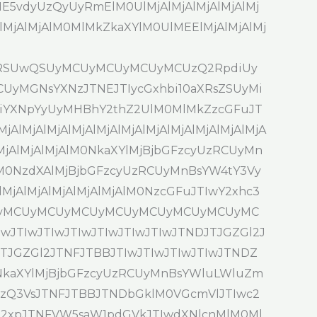
E5vdyUzQyUyRmElM0UlMjAlMjAlMjAlMjAlMj
MjAlMjAlMjAlM0MlMkZkaXYlM0UlMEElMjAlMjAlMj
iUzRSUwQSUyMCUyMCUyMCUyMCUzQ2RpdiUy
NCUyMGNsYXNzJTNEJTIycGxhbi10aXRsZSUyMi
XNpYyUyMHBhY2thZ2UlM0MlMkZzcGFuJT
AlMjAlMjAlMjAlMjAlMjAlMjAlMjAlMjAlMjAlMjA
jAlMjAlMjAlMjAlM0NkaXYlMjBjbGFzcyUzRCUyMn
jAlM0NzdXAlMjBjbGFzcyUzRCUyMnBsYW4tY3Vy
lMjAlMjAlMjAlMjAlMjAlM0NzcGFuJTIwY2xhc3
UyMCUyMCUyMCUyMCUyMCUyMCUyMCUyMC
TIwJTIwJTIwJTIwJTIwJTIwJTNDJTJGZGl2J
JTJGZGl2JTNFJTBBJTIwJTIwJTIwJTIwJTNDZ
M0NkaXYlMjBjbGFzcyUzRCUyMnBsYWluLWluZm
SUzQ3VsJTNFJTBBJTNDbGklM0VGcmVlJTIwc2
2xpJTNFVW5saW1pdGVkJTIwdXNlcnMlM0Ml