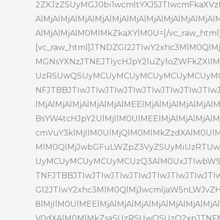
2ZXJzZSUyMGJ0bi1wcmltYXJ5JTIwcmFkaXVz
AlMjAlMjAlMjAlMjAlMjAlMjAlMjAlMjAlMjAlMjA
AlMjAlMjAlM0MlMkZkaXYlM0U=[/vc_raw_html][
[vc_raw_html]JTNDZGl2JTIwY2xhc3MlM0
MGNsYXNzJTNEJTIycHJpY2luZy1oZWFkZXIlMj
UzRSUwQSUyMCUyMCUyMCUyMCUyMCUyMC
NFJTBBJTIwJTIwJTIwJTIwJTIwJTIwJTIwJTIwJT
lMjAlMjAlMjAlMjAlMjAlMEElMjAlMjAlMjAlMjAl
BsYW4tcHJpY2UlMjIlM0UlMEElMjAlMjAlMjAlM
cmVuY3klMjIlM0UlMjQlM0MlMkZzdXAlM0UlMjA
MlM0QlMjJwbGFuLWZpZ3VyZSUyMiUzRT
UyMCUyMCUyMCUyMCUzQ3AlM0UxJTIwbW9udG
TNFJTBBJTIwJTIwJTIwJTIwJTIwJTIwJTIwJT
Gl2JTIwY2xhc3MlM0QlMjJwcmljaW5nLWJvZHk
8lMjIlM0UlMEElMjAlMjAlMjAlMjAlMjAlMjA
V0dXAlM0MlMkZsaSUzRSUwQSUzQ2xpJTNF