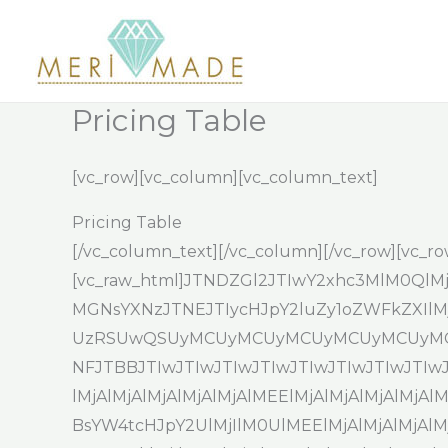
İçeriğe
atla
Pricing Table
[vc_row][vc_column][vc_column_text]
Pricing Table
[/vc_column_text][/vc_column][/vc_row][vc_ro
[vc_raw_html]JTNDZGl2JTIwY2xhc3MlM0
MGNsYXNzJTNEJTIycHJpY2luZy1oZWFkZXIlMj
UzRSUwQSUyMCUyMCUyMCUyMCUyMCUyMC
NFJTBBJTIwJTIwJTIwJTIwJTIwJTIwJTIwJTIwJT
lMjAlMjAlMjAlMjAlMjAlMEElMjAlMjAlMjAlMjAl
BsYW4tcHJpY2UlMjIlM0UlMEElMjAlMjAlMjAlM