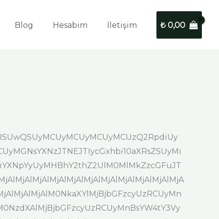
Blog
Hesabım
İletişim
₺
0,00
iUzRSUwQSUyMCUyMCUyMCUyMCUzQ2RpdiUy
NCUyMGNsYXNzJTNEJTIycGxhbi10aXRsZSUyMi
XNpYyUyMHBhY2thZ2UlM0MlMkZzcGFuJT
AlMjAlMjAlMjAlMjAlMjAlMjAlMjAlMjAlMjAlMjA
jAlMjAlMjAlMjAlM0NkaXYlMjBjbGFzcyUzRCUyMn
jAlM0NzdXAlMjBjbGFzcyUzRCUyMnBsYW4tY3Vy