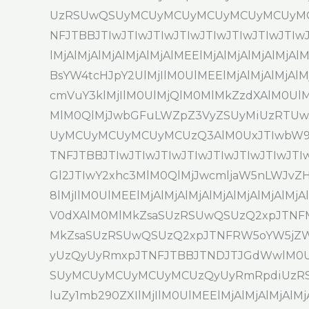
UzRSUwQSUyMCUyMCUyMCUyMCUyMCUyMC
NFJTBBJTIwJTIwJTIwJTIwJTIwJTIwJTIwJTIwJT
lMjAlMjAlMjAlMjAlMjAlMEElMjAlMjAlMjAlMjAl
BsYW4tcHJpY2UlMjIlM0UlMEElMjAlMjAlMjAlM
cmVuY3klMjIlM0UlMjQlM0MlMkZzdXAlM0UlMjA
MlM0QlMjJwbGFuLWZpZ3VyZSUyMiUzRT
UyMCUyMCUyMCUyMCUzQ3AlM0UxJTIwbW9udG
TNFJTBBJTIwJTIwJTIwJTIwJTIwJTIwJTIwJT
Gl2JTIwY2xhc3MlM0QlMjJwcmljaW5nLWJvZHk
8lMjIlM0UlMEElMjAlMjAlMjAlMjAlMjAlMjA
V0dXAlM0MlMkZsaSUzRSUwQSUzQ2xpJTNF
MkZsaSUzRSUwQSUzQ2xpJTNFRW5oYW5jZW
yUzQyUyRmxpJTNFJTBBJTNDJTJGdWwlM0Ul
SUyMCUyMCUyMCUyMCUzQyUyRmRpdiUzR
luZy1mb290ZXIlMjIlM0UlMEElMjAlMjAlMjAlM