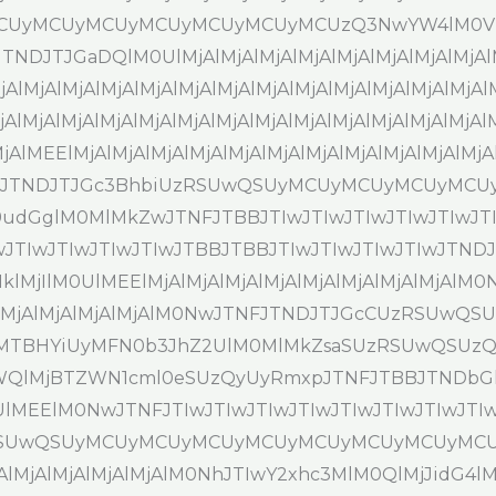
UyMCUyMCUyMCUyMCUyMCUyMCUzQ3NwYW4lM0ViY
NDJTJGaDQlM0UlMjAlMjAlMjAlMjAlMjAlMjAlMjAlMjAlMj
MjAlMjAlMjAlMjAlMjAlMjAlMjAlMjAlMjAlMjAlMjAlMjAlM
jAlMjAlMjAlMjAlMjAlMjAlMjAlMjAlMjAlMjAlMjAlMjAlM
lMEElMjAlMjAlMjAlMjAlMjAlMjAlMjAlMjAlMjAlMjAlMjA
UwJTNDJTJGc3BhbiUzRSUwQSUyMCUyMCUyMCUyMC
glM0MlMkZwJTNFJTBBJTIwJTIwJTIwJTIwJTIwJTIwJ
IwJTIwJTIwJTIwJTIwJTBBJTBBJTIwJTIwJTIwJTIwJTND
lMjIlM0UlMEElMjAlMjAlMjAlMjAlMjAlMjAlMjAlMjAl
lMjAlMjAlMjAlMjAlMjAlM0NwJTNFJTNDJTJGcCUzRSUwQ
MTBHYiUyMFN0b3JhZ2UlM0MlMkZsaSUzRSUwQSUzQ
QlMjBTZWN1cml0eSUzQyUyRmxpJTNFJTBBJTNDbGk
MEElM0NwJTNFJTIwJTIwJTIwJTIwJTIwJTIwJTIwJT
SUwQSUyMCUyMCUyMCUyMCUyMCUyMCUyMCUyMCUyM
jAlMjAlMjAlMjAlMjAlM0NhJTIwY2xhc3MlM0QlMjJidG4l