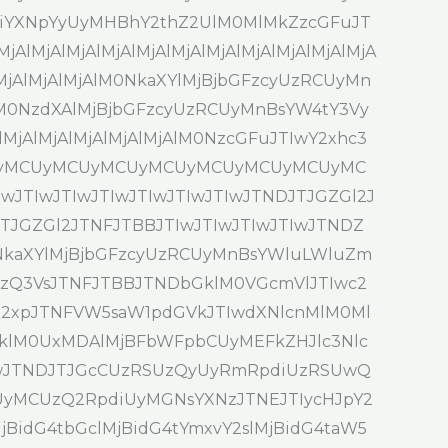
XNpYyUyMHBhY2thZ2UlM0MlMkZzcGFuJT
AlMjAlMjAlMjAlMjAlMjAlMjAlMjAlMjAlMjAlMjA
jAlMjAlMjAlMjAlM0NkaXYlMjBjbGFzcyUzRCUyMn
jAlM0NzdXAlMjBjbGFzcyUzRCUyMnBsYW4tY3Vy
lMjAlMjAlMjAlMjAlMjAlM0NzcGFuJTIwY2xhc3
UyMCUyMCUyMCUyMCUyMCUyMCUyMCUyMC
TIwJTIwJTIwJTIwJTIwJTIwJTNDJTJGZGl2J
JTJGZGl2JTNFJTBBJTIwJTIwJTIwJTIwJTNDZ
M0NkaXYlMjBjbGFzcyUzRCUyMnBsYWluLWluZm
SUzQ3VsJTNFJTBBJTNDbGklM0VGcmVlJTIwc2
2xpJTNFVW5saW1pdGVkJTIwdXNlcnMlM0Ml
lM0UxMDAlMjBFbWFpbCUyMEFkZHJlc3Nlc
IwJTNDJTJGcCUzRSUzQyUyRmRpdiUzRSUwQ
CUzQ2RpdiUyMGNsYXNzJTNEJTIycHJpY2
MjBidG4tbGclMjBidG4tYmxvY2slMjBidG4taW5