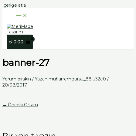
İçeriğe atla
₺
0,00
banner-27
Yorum bırakın
/ Yazan
muharremgursu_88iu32e0
/
20/08/2017
←
Önceki Ortam
Bir yanıt yazın