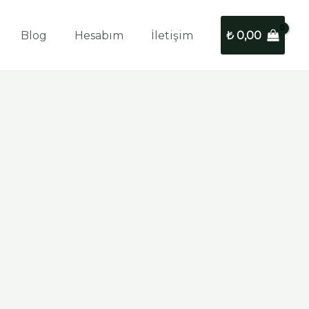
Blog
Hesabım
İletişim
₺
0,00