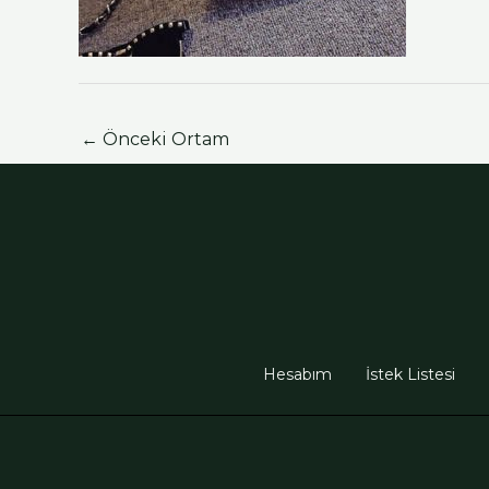
←
Önceki Ortam
Hesabım
İstek Listesi