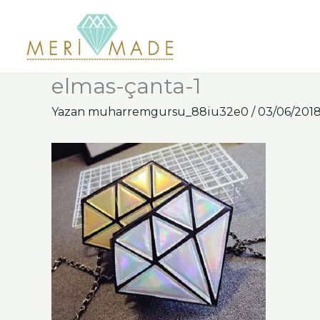
İçeriğe
atla
elmas-çanta-1
Yazan
muharremgursu_88iu32e0
/
03/06/201