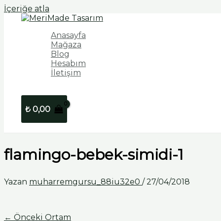
İçeriğe atla
Anasayfa
Mağaza
Blog
Hesabım
İletişim
₺
0,00
flamingo-bebek-simidi-1
Yazan
muharremgursu_88iu32e0
/
27/04/2018
←
Önceki Ortam