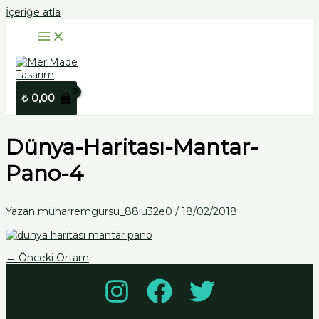
İçeriğe atla
₺
0,00
Dünya-Haritası-Mantar-
Pano-4
Yazan
muharremgursu_88iu32e0
/
18/02/2018
←
Önceki Ortam